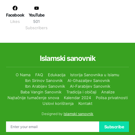
Facebook
YouTube
Likes
501
Subscribers
Islamski sanovnik
O Nama
FAQ
Edukacija
Istorija Sanovnika u Islamu
Ibn Sirinov Sanovnik
Al-Ghazalijev Sanovnik
Ibn Arabijev Sanovnik
Al-Farabijev Sanovnik
Baba Vangin Sanovnik
Tradicija i običaji
Analize
Najtačnije tumačenje snova
Kalendar 2024
Polisa privatnosti
Uslovi korištenja
Kontakt
Designed by
Islamski sanovnik
Subscribe