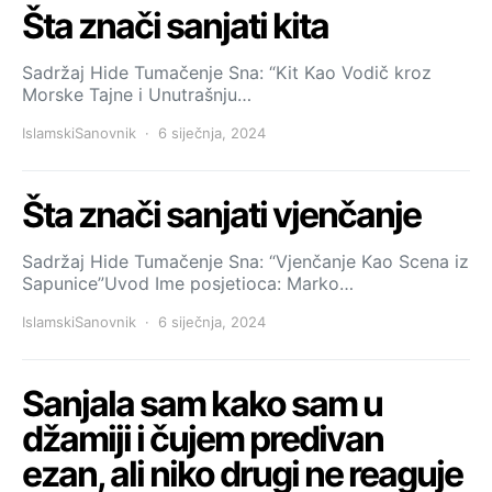
Šta znači sanjati kita
Sadržaj Hide Tumačenje Sna: “Kit Kao Vodič kroz
Morske Tajne i Unutrašnju…
IslamskiSanovnik
6 siječnja, 2024
Šta znači sanjati vjenčanje
Sadržaj Hide Tumačenje Sna: “Vjenčanje Kao Scena iz
Sapunice”Uvod Ime posjetioca: Marko…
IslamskiSanovnik
6 siječnja, 2024
Sanjala sam kako sam u
džamiji i čujem predivan
ezan, ali niko drugi ne reaguje