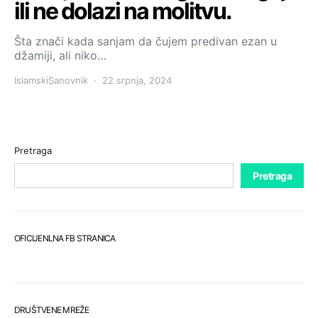
ili ne dolazi na molitvu.
Šta znači kada sanjam da čujem predivan ezan u
džamiji, ali niko…
IslamskiSanovnik
22 srpnja, 2024
Pretraga
Pretraga
OFICIJENLNA FB STRANICA
DRUŠTVENE MREŽE