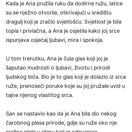
Kada je Ana pružila ruku da dodirne ružu, latice
su se nježno otvorile, otkrivajući u središtu
dragulj koji je zračio svjetlošću. Svjetlost je bila
topla i privlačna, a Ana je osjetila kako joj srce
ispunjava osjećaj ljubavi, mira i spokoja.
U tom trenutku, Ana je čula glas koji joj je
šaputao mudrosti o ljubavi, životu i prirodi
ljudskog bića. Bio je to glas koji je dolazio iz srca
ruže, prenoseći poruke koje su joj pružale uvid u
tajne njenog vlastitog srca.
San se nastavio kao da je Ana bila dio nekog
čarobnog plesa prirode, gdje su ruže oko nje
nježno plele u ritmu koji je odzvanjao