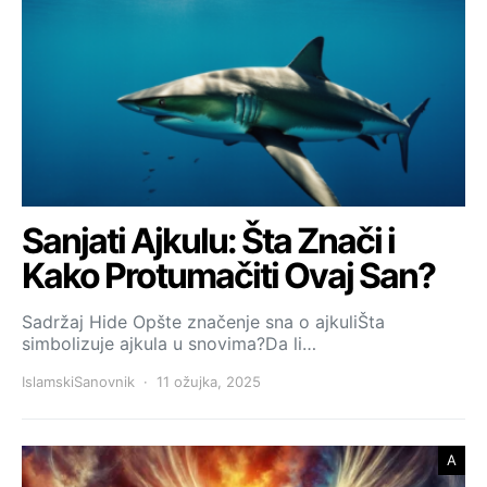
Sanjati Ajkulu: Šta Znači i
Kako Protumačiti Ovaj San?
Sadržaj Hide Opšte značenje sna o ajkuliŠta
simbolizuje ajkula u snovima?Da li…
IslamskiSanovnik
11 ožujka, 2025
A