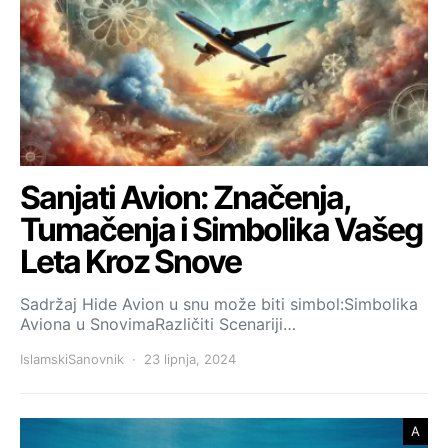
Sanjati Avion: Značenja,
Tumačenja i Simbolika Vašeg
Leta Kroz Snove
Sadržaj Hide Avion u snu može biti simbol:Simbolika
Aviona u SnovimaRazličiti Scenariji…
IslamskiSanovnik
23 lipnja, 2024
A