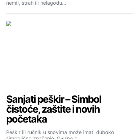
nemir, strah ili nelagodu…
Sanjati peškir – Simbol
čistoće, zaštite i novih
početaka
Peškir ili ručnik u snovima može imati duboko
simbolično značenje. Ovisno o…