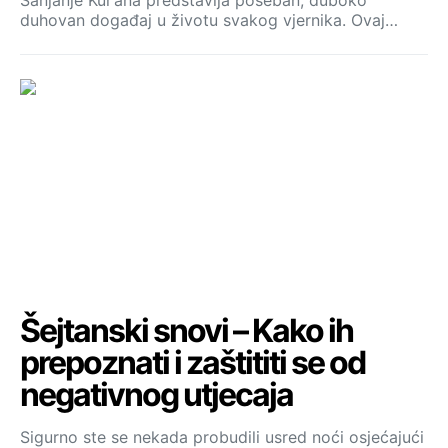
Sanjanje Kur’ana predstavlja poseban, duboko
duhovan događaj u životu svakog vjernika. Ovaj…
Šejtanski snovi – Kako ih
prepoznati i zaštititi se od
negativnog utjecaja
Sigurno ste se nekada probudili usred noći osjećajući