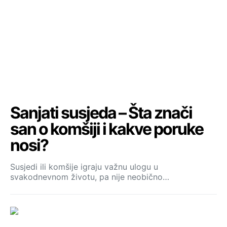
Sanjati susjeda – Šta znači
san o komšiji i kakve poruke
nosi?
Susjedi ili komšije igraju važnu ulogu u
svakodnevnom životu, pa nije neobično…