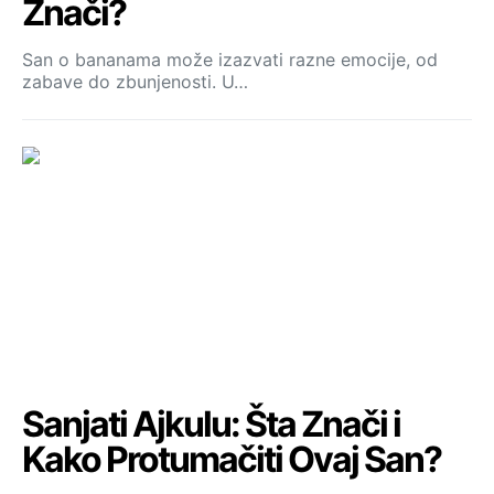
Znači?
San o bananama može izazvati razne emocije, od
zabave do zbunjenosti. U…
Sanjati Ajkulu: Šta Znači i
Kako Protumačiti Ovaj San?